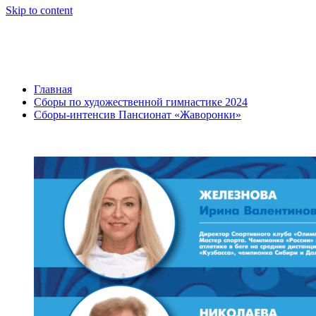
Skip to content
Сборы-интенсив Пансионат
«Жаворонки»
Главная
Сборы по художественной гимнастике 2024
Сборы-интенсив Пансионат «Жаворонки»