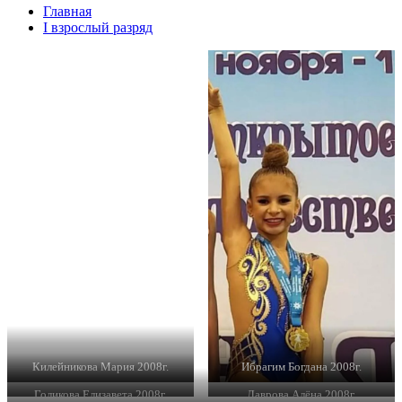
Главная
I взрослый разряд
Килейникова Мария 2008г.
Ибрагим Богдана 2008г.
Голикова Елизавета 2008г.
Лаврова Алёна 2008г.