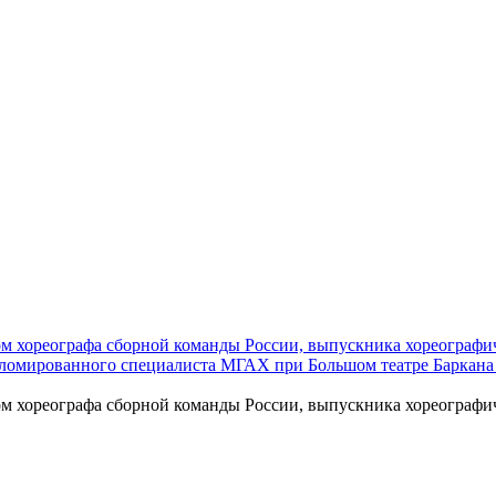
ом хореографа сборной команды России, выпускника хореографи
пломированного специалиста МГАХ при Большом театре Баркана
м хореографа сборной команды России, выпускника хореографиче