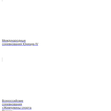
Международные
соревнования Юниада-IV
Всероссийские
соревнования
«Жемчужины спорта