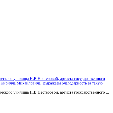
ческого училища Н.В.Нестеровой, артиста государственного
 Кирилла Михайловича. Выражаем благодарность за такую
ского училища Н.В.Нестеровой, артиста государственного ...