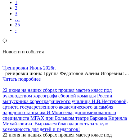
1
2
3
…
25
›
Новости и события
Тренировки Июнь 2026г.
Тренировки июнь: Группа Федотовой Алёны Игоревны! ...
Читать подробнее
22 июня на наших сборах прошел мастер класс под
руководством хореографа сборной команды России,
выпускника хореографического училища Н.В.Нестеровой,
артиста государственного академического ансамбля
народного танца им.И.Моисеева, дипломированного
специалиста МГАХ при Большом театре Баркана Кирилла
Михайловича. Выражаем благодарность за такую
возможность для детей и педагогов!
22 июня на наших сборах прошел мастер класс под