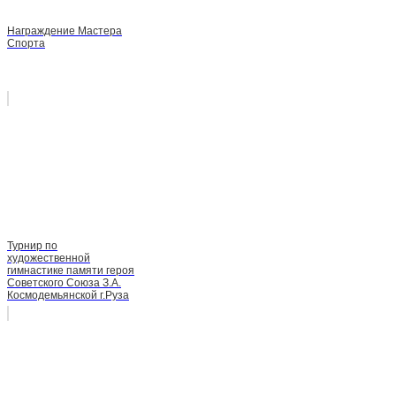
Награждение Мастера
Спорта
Турнир по
художественной
гимнастике памяти героя
Советского Союза З.А.
Космодемьянской г.Руза