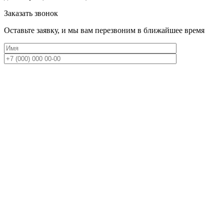
Заказать звонок
Оставьте заявку, и мы вам перезвоним в ближайшее время
Нажимая кнопку «Отправить», вы даете согласие на
обработку персональных данных и соглашаетесь с
политикой
конфиденциальности
+7 (985) 524-83-44
+7 (985) 418-22-17
isca@inbox.ru
Заказать звонок
© 2026 Клуб художественной гимнастики "Олимпия ИСКА"
Стоимость
Расписание
Сборы
Родителям