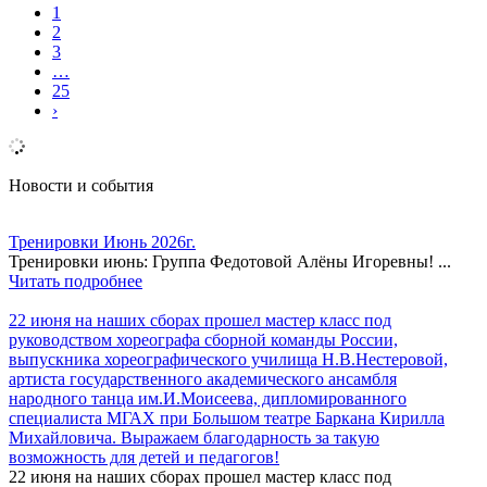
1
2
3
…
25
›
Новости и события
Тренировки Июнь 2026г.
Тренировки июнь: Группа Федотовой Алёны Игоревны! ...
Читать подробнее
22 июня на наших сборах прошел мастер класс под
руководством хореографа сборной команды России,
выпускника хореографического училища Н.В.Нестеровой,
артиста государственного академического ансамбля
народного танца им.И.Моисеева, дипломированного
специалиста МГАХ при Большом театре Баркана Кирилла
Михайловича. Выражаем благодарность за такую
возможность для детей и педагогов!
22 июня на наших сборах прошел мастер класс под