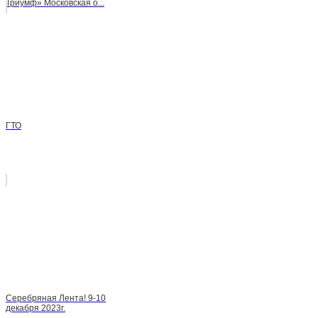
Триумф» Московская о...
ГТО
Серебряная Лента! 9-10
декабря 2023г.