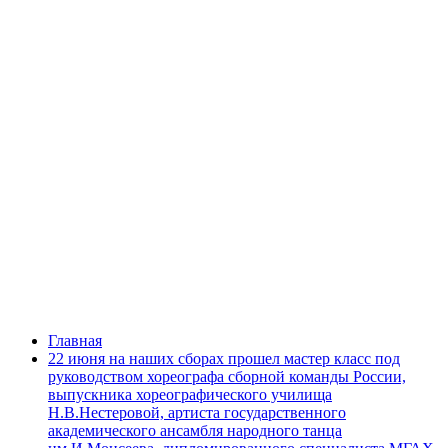
мастер класс под руководством
хореографа сборной команды России,
выпускника хореографического
училища Н.В.Нестеровой, артиста
государственного академического
ансамбля народного танца
им.И.Моисеева, дипломированного
специалиста МГАХ при Большом
театре Баркана Кирилла
Михайловича. Выражаем
благодарность за такую возможность
для детей и педагогов!
Главная
22 июня на наших сборах прошел мастер класс под
руководством хореографа сборной команды России,
выпускника хореографического училища
Н.В.Нестеровой, артиста государственного
академического ансамбля народного танца