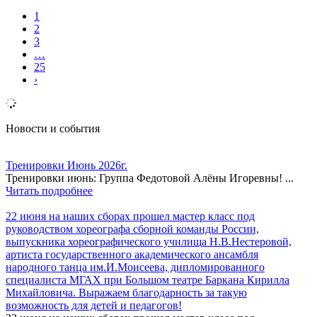
1
2
3
…
25
›
Новости и события
Тренировки Июнь 2026г.
Тренировки июнь: Группа Федотовой Алёны Игоревны! ...
Читать подробнее
22 июня на наших сборах прошел мастер класс под
руководством хореографа сборной команды России,
выпускника хореографического училища Н.В.Нестеровой,
артиста государственного академического ансамбля
народного танца им.И.Моисеева, дипломированного
специалиста МГАХ при Большом театре Баркана Кирилла
Михайловича. Выражаем благодарность за такую
возможность для детей и педагогов!