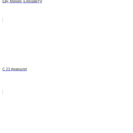
Еву, Марию, Елизавету!
С 23 февраля!