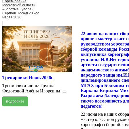
Соревнование
Московской области
«Золотые Купола»
Сергиев Посад! 20 -22
марта 2026
22 июня на наших сбор
прошел мастер класс п
руководством хореогр
сборной команды Росс
выпускника хореограф
училища Н.В.Нестеров
артиста государственн
академического ансам
народного танца им.И.
Тренировки Июнь 2026г.
дипломированного спе
МГАХ при Большом те
Тренировки июнь: Группа
Баркана Кирилла Мих
Федотовой Алёны Игоревны! ...
Выражаем благодарнос
такую возможность для
подробнее
педагогов!
22 июня на наших сбор
мастер класс под руков
хореографа сборной ко