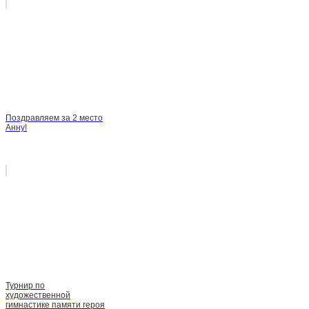
Поздравляем за 2 место
Анну!
Турнир по
художественной
гимнастике памяти героя