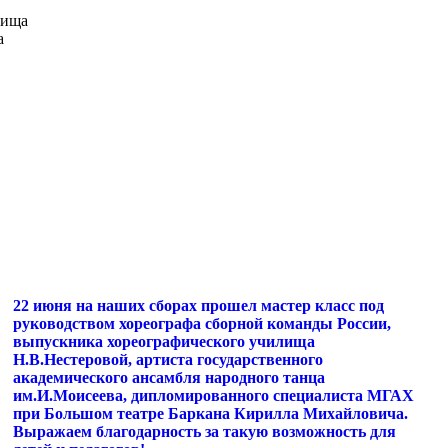
лища
а
22 июня на наших сборах прошел мастер класс под
руководством хореографа сборной команды России,
выпускника хореографического училища
Н.В.Нестеровой, артиста государственного
академического ансамбля народного танца
им.И.Моисеева, дипломированного специалиста МГАХ
при Большом театре Баркана Кирилла Михайловича.
Выражаем благодарность за такую возможность для