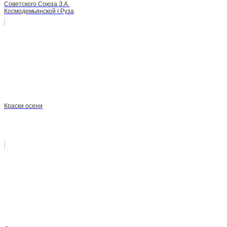
Советского Союза З.А.
Космодемьянской г.Руза
Краски осени