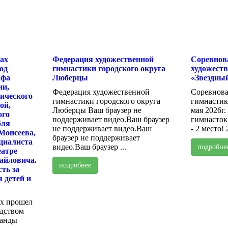
ах
Федерация художественной
Соревнов
од
гимнастики городского округа
художест
афа
Люберцы
«Звездный
ии,
Федерация художественной
Соревнова
ического
гимнастики городского округа
гимнастике
ой,
Люберцы Ваш браузер не
мая 2026г
ого
поддерживает видео.Ваш браузер
гимнасток:
бля
не поддерживает видео.Ваш
- 2 место! 2
Моисеева,
браузер не поддерживает
циалиста
видео.Ваш браузер ...
подробне
атре
айловича.
подробнее
ть за
 детей и
ах прошел
одством
манды