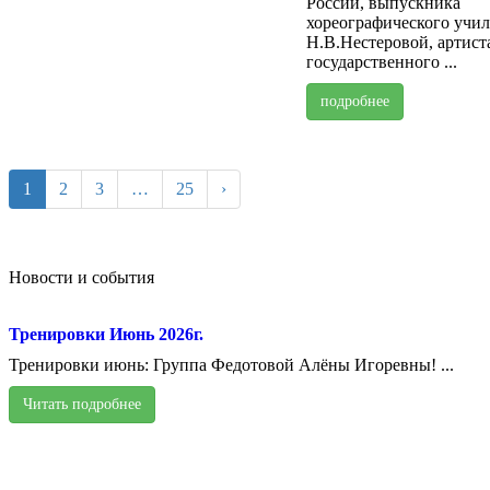
России, выпускника
хореографического учи
Н.В.Нестеровой, артист
государственного ...
подробнее
1
2
3
…
25
›
Новости и события
Тренировки Июнь 2026г.
Тренировки июнь: Группа Федотовой Алёны Игоревны! ...
Читать подробнее